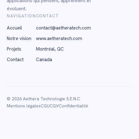
applications qui pensent, apprennent et
évoluent.
NAVIGATION
CONTACT
Accueil
contact@aetheratech.com
Notre vision
www.aetheratech.com
Projets
Montréal, QC
Contact
Canada
© 2026 Aethera Technologie S.E.N.C
Mentions légales
CGU
CGV
Confidentialité