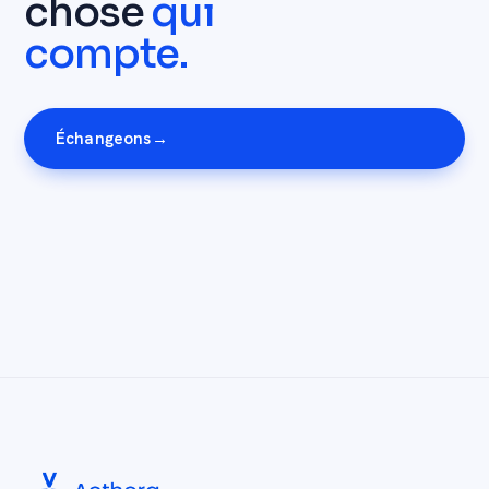
chose
qui
compte.
Échangeons
→